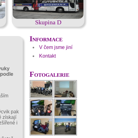
Skupina D
Informace
V čem jsme jiní
Kontakt
yuky
Fotogalerie
 podle
aším
ýcvik pak
 získají
zšířené i