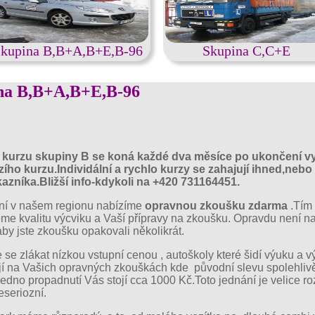
kupina B,B+A,B+E,B-96
Skupina C,C+E
na B,B+A,B+E,B-96
 kurzu skupiny B se koná každé dva měsíce po ukončení v
ího kurzu.Individální a rychlo kurzy se zahajují ihned,nebo
kazníka.Bližší info-kdykoli na +420 731164451.
iní v našem regionu nabízíme
opravnou zkoušku zdarma
.Tím
me kvalitu výcviku a Vaší přípravy na zkoušku. Opravdu není n
y jste zkoušku opakovali několikrát.
se zlákat nízkou vstupní cenou , autoškoly které šidí výuku a v
jí na Vašich opravných zkouškách kde původní slevu spolehlivě
. Jedno propadnutí Vás stojí cca 1000 Kč.Toto jednání je velice ro
eseriozní.