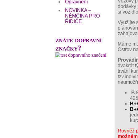
Vozový p
Oprávnění
dodávky p
NOVINKA –
si vozidl
NĚMČINA PRO
ŘIDIČE
Využijte 
plánován
zahajovat
znáte dopravní
Máme mož
značky?
Ostrov na
Provádím
dvakrát 
trvání ku
tzv.indiv
neumožňu
B 
425
B+
B+
jed
kur
Rovněž p
možném 