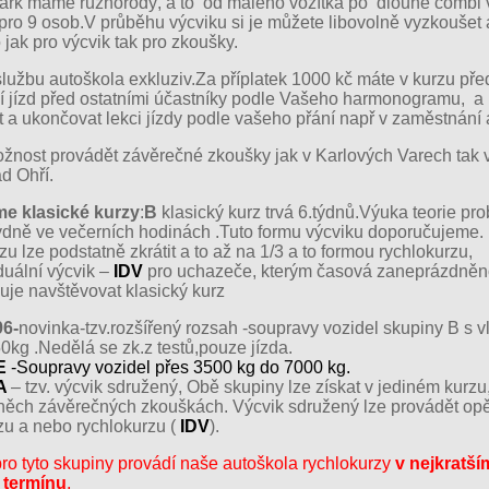
ark máme různorodý, a to od malého vozítka po dlouhé combi 
ro 9 osob.V průběhu výcviku si je můžete libovolně vyzkoušet 
o jak pro výcvik tak pro zkoušky.
službu autoškola exkluziv.Za příplatek 1000 kč máte v kurzu pře
í jízd před ostatními účastníky podle Vašeho harmonogramu, a
 a ukončovat lekci jízdy podle vašeho přání např v zaměstnání 
nost provádět závěrečné zkoušky jak v Karlových Varech tak 
d Ohří.
e klasické kurzy
:
B
klasický kurz trvá 6.týdnů.Výuka teorie pro
týdně ve večerních hodinách .Tuto formu výcviku doporučujeme
rzu lze podstatně zkrátit a to až na 1/3 a to formou rychlokurzu,
iduální výcvik –
IDV
pro uchazeče, kterým časová zaneprázdněn
je navštěvovat klasický kurz
96-
novinka-tzv.rozšířený rozsah -soupravy vozidel skupiny B s 
0kg .Nedělá se zk.z testů,pouze jízda.
E
-Soupravy vozidel přes 3500 kg do 7000 kg.
A
– tzv. výcvik sdružený, Obě skupiny lze získat v jediném kurzu,
něch závěrečných zkouškách. Výcvik sdružený lze provádět opě
zu a nebo rychlokurzu (
IDV
).
ro tyto skupiny provádí naše autoškola rychlokurzy
v nejkratší
termínu
,