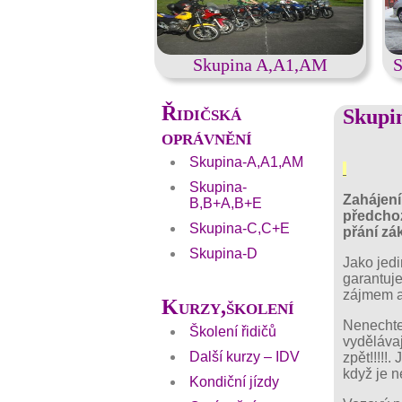
Skupina A,A1,AM
S
Řidičská
Skupi
oprávnění
Skupina-A,A1,AM
Skupina-
Zahájení
B,B+A,B+E
předchoz
Skupina-C,C+E
přání zá
Skupina-D
Jako jed
garantuje
zájmem ab
Kurzy,školení
Nenechte 
Školení řidičů
vyděláva
Další kurzy – IDV
zpět!!!!!
když je n
Kondiční jízdy