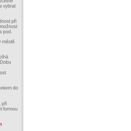
včetně
a vybrat
dnost při
 možnost
a pod.
v městě
bíhá
. Dobu
ost
vlekem do
 při
t formou
m